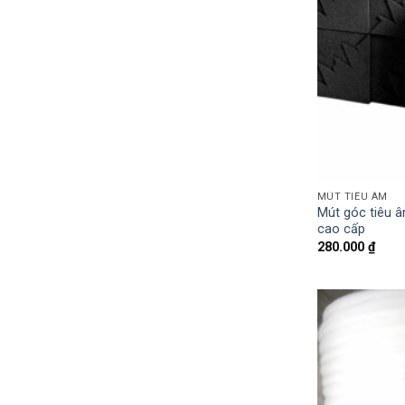
MÚT TIÊU ÂM
Mút góc tiêu 
cao cấp
280.000
₫