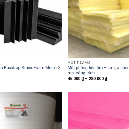
MÚT TIÊU ÂM
âm Basstrap StudioFoam Metro-3
Mút phẳng tiêu âm – sự lựa chọ
mọi công trình
Khoảng
45.000
₫
–
280.000
₫
giá:
từ
45.000 ₫
đến
280.000 ₫
Add to
wishlist