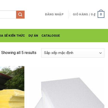
0
ĐĂNG NHẬP
GIỎ HÀNG /
0
₫
IA SẺ KIẾN THỨC
DỰ ÁN
CATALOGUE
Showing all 5 results
Add to
Add to
wishlist
wishlist