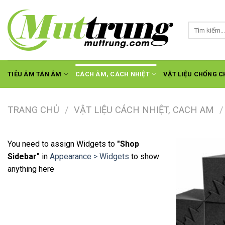
Skip
to
Tìm
content
kiếm:
TIÊU ÂM TÁN ÂM
CÁCH ÂM, CÁCH NHIỆT
VẬT LIỆU CHỐNG C
TRANG CHỦ
/
VẬT LIỆU CÁCH NHIỆT, CACH AM
/
You need to assign Widgets to
"Shop
Sidebar"
in
Appearance > Widgets
to show
anything here