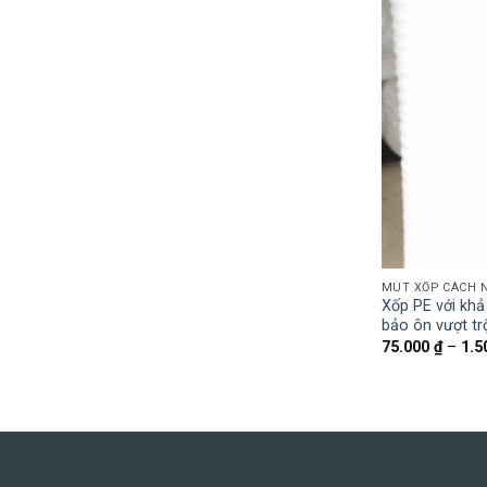
MÚT XỐP CÁCH 
Xốp PE với khả
bảo ôn vượt tr
75.000
₫
–
1.5