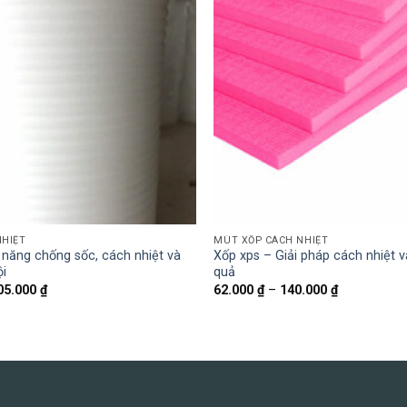
NHIỆT
MÚT XỐP CÁCH NHIỆT
 năng chống sốc, cách nhiệt và
Xốp xps – Giải pháp cách nhiệt 
ội
quả
Khoảng
Khoảng
05.000
₫
62.000
₫
–
140.000
₫
giá:
giá:
từ
từ
75.000 ₫
62.000 ₫
đến
đến
1.505.000 ₫
140.000 ₫