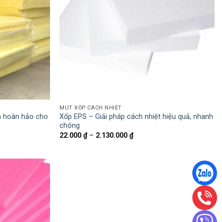
MÚT XỐP CÁCH NHIỆT
n hoàn hảo cho
Xốp EPS – Giải pháp cách nhiệt hiệu quả, nhanh
chóng
Khoảng
22.000
₫
–
2.130.000
₫
giá:
từ
22.000 ₫
đến
2.130.000 ₫
Add to
wishlist