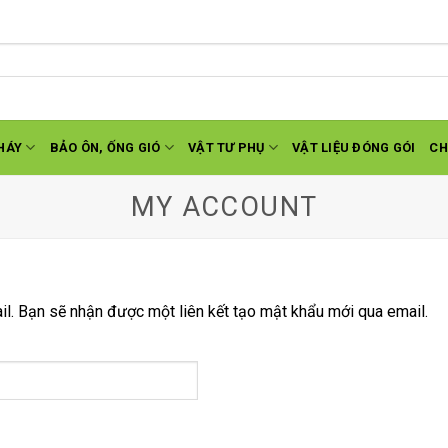
HÁY
BẢO ÔN, ỐNG GIÓ
VẬT TƯ PHỤ
VẬT LIỆU ĐÓNG GÓI
CH
MY ACCOUNT
l. Bạn sẽ nhận được một liên kết tạo mật khẩu mới qua email.