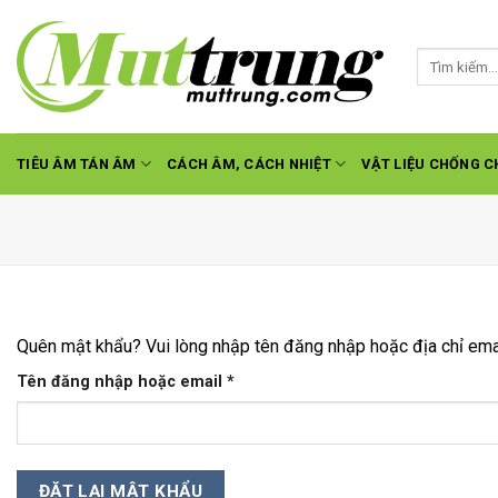
Skip
to
Tìm
content
kiếm:
TIÊU ÂM TÁN ÂM
CÁCH ÂM, CÁCH NHIỆT
VẬT LIỆU CHỐNG C
Quên mật khẩu? Vui lòng nhập tên đăng nhập hoặc địa chỉ emai
Bắt
Tên đăng nhập hoặc email
*
buộc
ĐẶT LẠI MẬT KHẨU