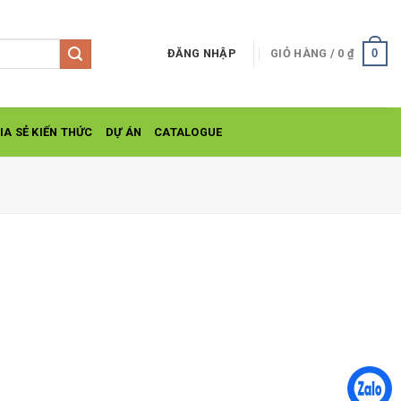
0
ĐĂNG NHẬP
GIỎ HÀNG /
0
₫
IA SẺ KIẾN THỨC
DỰ ÁN
CATALOGUE