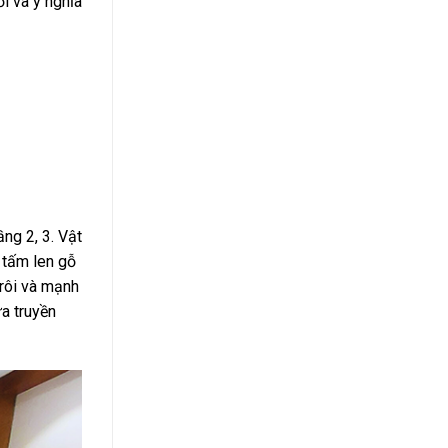
ối và ý nghĩa
ng 2, 3. Vật
 tấm len gỗ
rôi và mạnh
a truyền