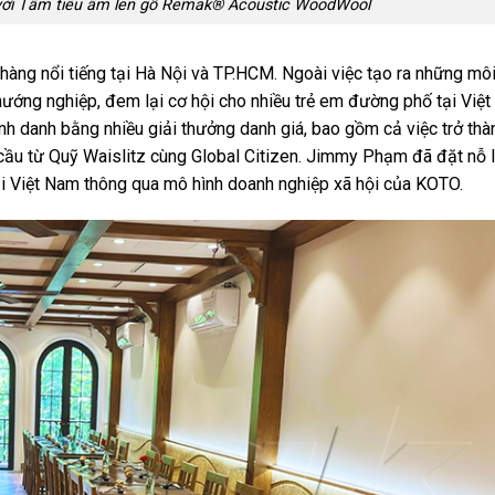
p với Tấm tiêu âm len gỗ Remak® Acoustic WoodWool
àng nổi tiếng tại Hà Nội và TP.HCM. Ngoài việc tạo ra những mô
hướng nghiệp, đem lại cơ hội cho nhiều trẻ em đường phố tại Việt
danh bằng nhiều giải thưởng danh giá, bao gồm cả việc trở thà
 cầu từ Quỹ Waislitz cùng Global Citizen. Jimmy Phạm đã đặt nỗ 
tại Việt Nam thông qua mô hình doanh nghiệp xã hội của KOTO.