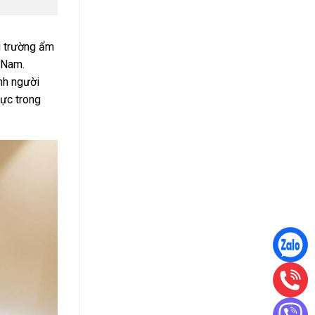
i trường ẩm
 Nam.
nh người
lực trong