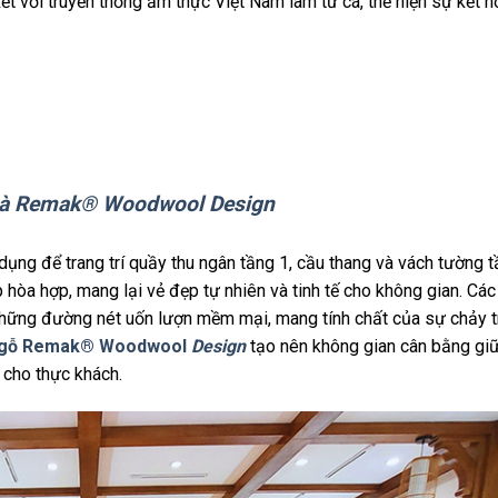
kết với truyền thống ẩm thực Việt Nam làm từ cá, thể hiện sự kết n
và Remak® Woodwool Design
ng để trang trí quầy thu ngân tầng 1, cầu thang và vách tường tầ
 hòa hợp, mang lại vẻ đẹp tự nhiên và tinh tế cho không gian. Các
ững đường nét uốn lượn mềm mại, mang tính chất của sự chảy t
n gỗ Remak® Woodwool
Design
tạo nên không gian cân bằng giữ
 cho thực khách.