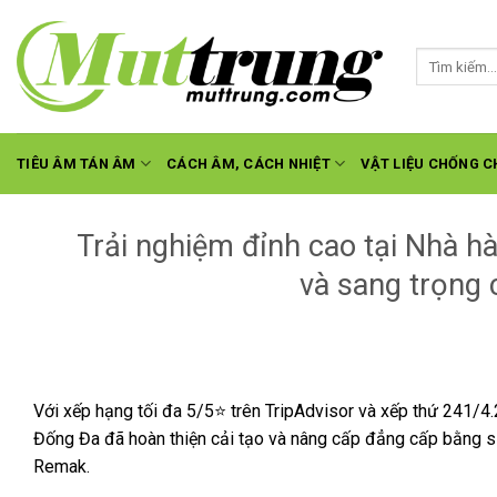
Skip
to
Tìm
content
kiếm:
TIÊU ÂM TÁN ÂM
CÁCH ÂM, CÁCH NHIỆT
VẬT LIỆU CHỐNG C
Trải nghiệm đỉnh cao tại Nhà h
và sang trọng 
Với xếp hạng tối đa 5/5⭐️ trên TripAdvisor và xếp thứ 241/4
Đống Đa đã hoàn thiện cải tạo và nâng cấp đẳng cấp bằng sự
Remak.