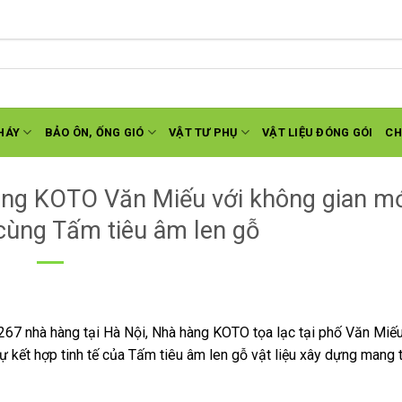
HÁY
BẢO ÔN, ỐNG GIÓ
VẬT TƯ PHỤ
VẬT LIỆU ĐÓNG GÓI
CH
àng KOTO Văn Miếu với không gian mớ
cùng Tấm tiêu âm len gỗ
.267 nhà hàng tại Hà Nội, Nhà hàng KOTO tọa lạc tại phố Văn Miế
 kết hợp tinh tế của Tấm tiêu âm len gỗ vật liệu xây dựng mang 