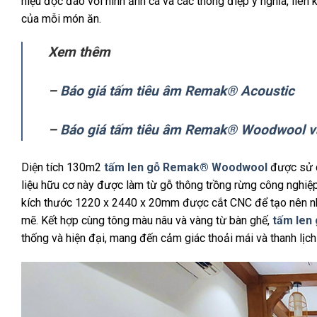
hiệu độc đáo với hình ảnh cá và các thông điệp ý nghĩa, liên 
của mỗi món ăn.
Xem thêm
–
Báo giá tấm tiêu âm Remak® Acoustic
–
Báo giá tấm tiêu âm Remak® Woodwool 
Diện tích 130m2
tấm len gỗ Remak® Woodwool
được sử dụ
liệu hữu cơ này được làm từ gỗ thông trồng rừng công nghiệp
kích thước 1220 x 2440 x 20mm được cắt CNC để tạo nên nh
mẽ. Kết hợp cùng tông màu nâu và vàng từ bàn ghế,
tấm le
thống và hiện đại, mang đến cảm giác thoải mái và thanh lịch