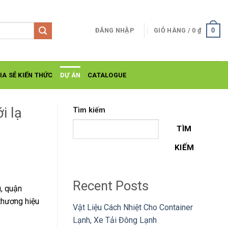
0
ĐĂNG NHẬP
GIỎ HÀNG /
0
₫
IA SẺ KIẾN THỨC
DỰ ÁN
CATALOGUE
i lạ
Tìm kiếm
TÌM
KIẾM
Recent Posts
u, quận
thương hiệu
Vật Liệu Cách Nhiệt Cho Container
Lạnh, Xe Tải Đông Lạnh