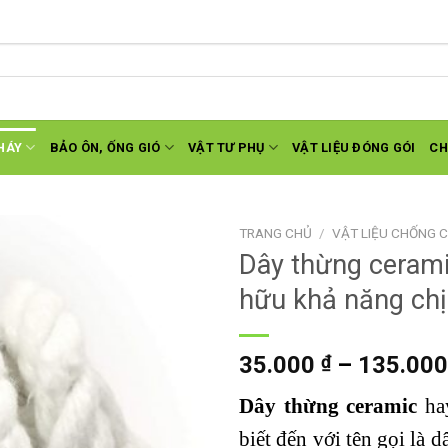
HÁY
BẢO ÔN, ỐNG GIÓ
VẬT TƯ PHỤ
VẬT LIỆU ĐÓNG GÓI
CH
TRANG CHỦ
/
VẬT LIỆU CHỐNG 
Dây thừng ceram
hữu khả năng chị
Add to
wishlist
35.000
₫
–
135.00
Dây thừng ceramic
hay
biết đến với tên gọi là 