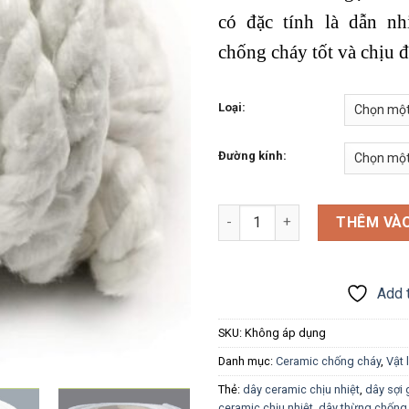
có đặc tính là dẫn nh
chống cháy tốt và chịu đ
Loại:
Đường kính:
Dây thừng ceramic chống cháy
THÊM VÀO
Add t
SKU:
Không áp dụng
Danh mục:
Ceramic chống cháy
,
Vật 
Thẻ:
dây ceramic chịu nhiệt
,
dây sợi
ceramic chịu nhiệt
,
dây thừng chống