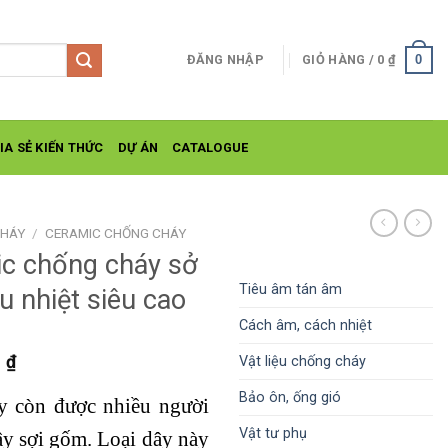
0
ĐĂNG NHẬP
GIỎ HÀNG /
0
₫
IA SẺ KIẾN THỨC
DỰ ÁN
CATALOGUE
CHÁY
/
CERAMIC CHỐNG CHÁY
ic chống cháy sở
Tiêu âm tán âm
u nhiệt siêu cao
Cách âm, cách nhiệt
Khoảng
0
₫
Vật liệu chống cháy
giá:
Bảo ôn, ống gió
 còn được nhiều người
từ
35.000 ₫
Vật tư phụ
dây sợi gốm. Loại dây này