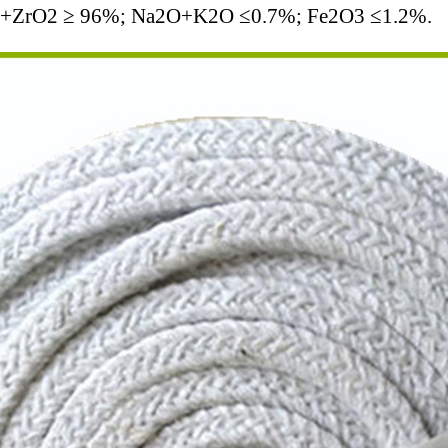
2 +ZrO2 ≥ 96%; Na2O+K2O ≤0.7%; Fe2O3 ≤1.2%.