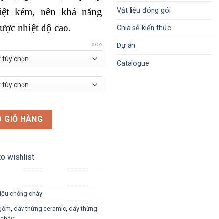
đến
iệt kém, nên khả năng
Vật liệu đóng gói
135.000 ₫
ược nhiệt độ cao.
Chia sẻ kiến thức
Dự án
XÓA
Catalogue
 sở hữu khả năng chịu nhiệt siêu cao số lượng
 GIỎ HÀNG
o wishlist
liệu chống cháy
 gốm
,
dây thừng ceramic
,
dây thừng
 cháy